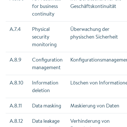
for business
Geschäftskontinuität
continuity
A.7.4
Physical
Überwachung der
security
physischen Sicherheit
monitoring
A.8.9
Configuration
Konfigurationsmanageme
management
A.8.10
Information
Löschen von Information
deletion
A.8.11
Data masking
Maskierung von Daten
A.8.12
Data leakage
Verhinderung von