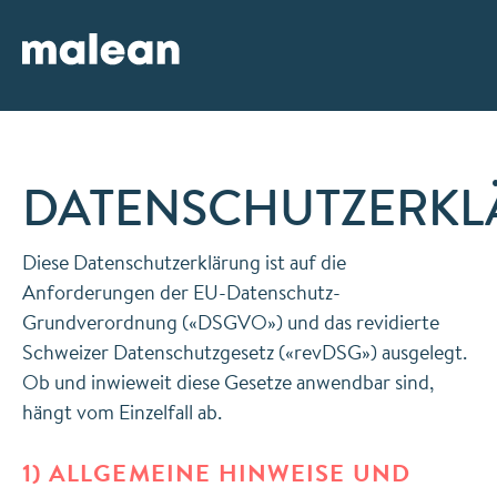
ZUM
ZUR
INHALT
NAVIGATION
SPRINGEN
SPRINGEN
DATENSCHUTZERK
Diese Datenschutzerklärung ist auf die
Anforderungen der EU-Datenschutz-
Grundverordnung («DSGVO») und das revidierte
Schweizer Datenschutzgesetz («revDSG») ausgelegt.
Ob und inwieweit diese Gesetze anwendbar sind,
hängt vom Einzelfall ab.
1) ALLGEMEINE HINWEISE UND