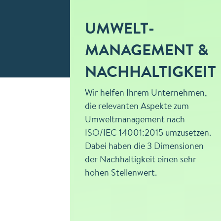
NS­
UMWELT­
MANAGEMENT &
NACHHALTIGKEIT
Wir helfen Ihrem Unternehmen,
 und den
die relevanten Aspekte zum
n
Umwelt­management nach
n
ISO/IEC 14001:2015 umzusetzen.
Dabei haben die 3 Dimensionen
der Nachhaltigkeit einen sehr
hohen Stellenwert.