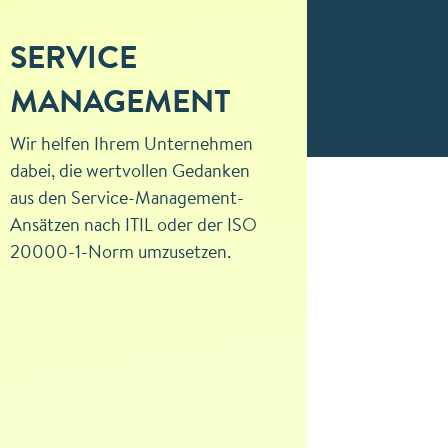
SERVICE
INF
MANAGEMENT
SIC
Wir helfen Ihrem Unternehmen
Wir helfe
dabei, die wertvollen Gedanken
Informat
aus den Service-Management-
Unterneh
Ansätzen nach ITIL oder der ISO
Umgang m
20000-1-Norm umzusetzen.
Informat
angemess