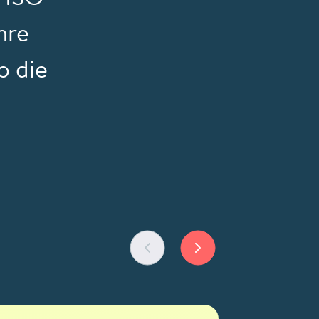
hre
o die
zurück
weiter