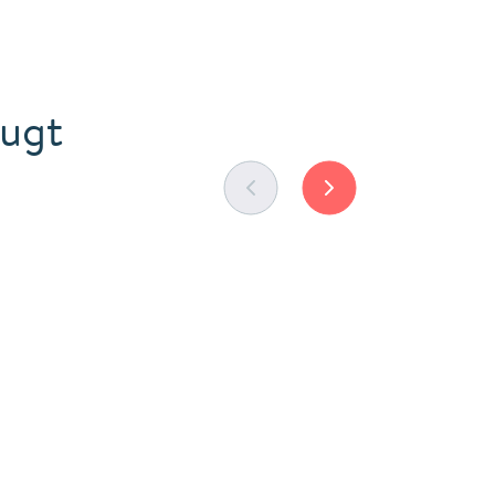
eugt
vorheriges Testimonial
nächstes Testimonia