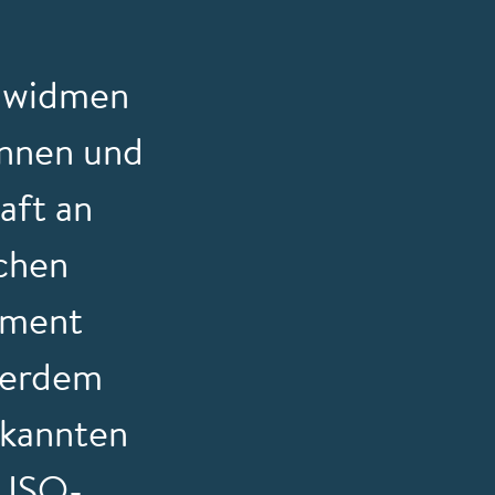
n widmen
innen und
aft an
ichen
ement
sserdem
rkannten
 ISO-